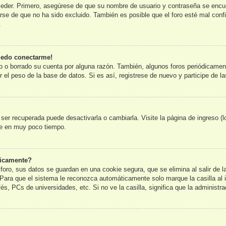
ceder. Primero, asegúrese de que su nombre de usuario y contraseña se encue
e de que no ha sido excluido. También es posible que el foro esté mal config
.
uedo conectarme!
o o borrado su cuenta por alguna razón. También, algunos foros periódicame
 el peso de la base de datos. Si es así, registrese de nuevo y participe de l
er recuperada puede desactivarla o cambiarla. Visite la página de ingreso (l
te en muy poco tiempo.
ticamente?
foro, sus datos se guardan en una cookie segura, que se elimina al salir de l
Para que el sistema le reconozca automáticamente solo marque la casilla al 
és, PCs de universidades, etc. Si no ve la casilla, significa que la administra