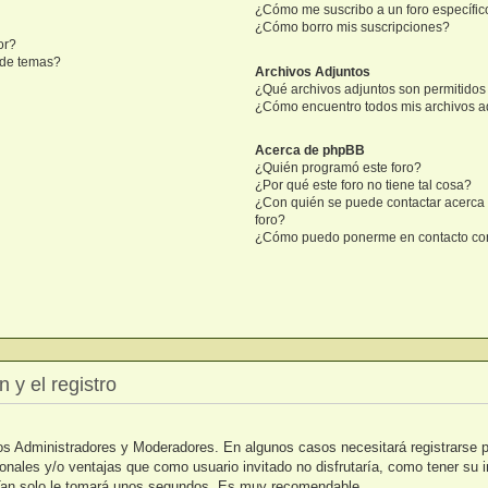
¿Cómo me suscribo a un foro específic
¿Cómo borro mis suscripciones?
or?
n de temas?
Archivos Adjuntos
¿Qué archivos adjuntos son permitidos 
¿Cómo encuentro todos mis archivos a
Acerca de phpBB
¿Quién programó este foro?
¿Por qué este foro no tiene tal cosa?
¿Con quién se puede contactar acerca 
foro?
¿Cómo puedo ponerme en contacto con
 y el registro
 los Administradores y Moderadores. En algunos casos necesitará registrarse 
ionales y/o ventajas que como usuario invitado no disfrutaría, como tener su
. Tan solo le tomará unos segundos. Es muy recomendable.