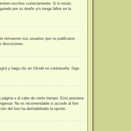
ntren escritos correctamente. Si lo están,
urado por su dueño y/o tenga fallos en la
nte remueven sus usuarios que no publicaron
as discuciones.
ogin) y haga clic en
Olvidé mi contraseña
. Siga
a página o al cabo de cierto tiempo. Esto previene
ingresar. No es recomendable si accede al foro
ción del foro ha deshabilitado la opción.