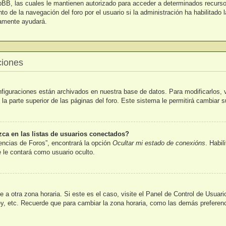
pBB, las cuales le mantienen autorizado para acceder a determinados recursos
o de la navegación del foro por el usuario si la administración ha habilitado 
uramente ayudará.
ciones
nfiguraciones están archivados en nuestra base de datos. Para modificarlos, v
la parte superior de las páginas del foro. Este sistema le permitirá cambiar s
a en las listas de usuarios conectados?
encias de Foros”, encontrará la opción
Ocultar mi estado de conexións
. Habil
le contará como usuario oculto.
 a otra zona horaria. Si este es el caso, visite el Panel de Control de Usuar
y, etc. Recuerde que para cambiar la zona horaria, como las demás preferenci