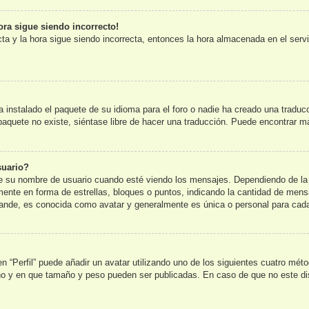
ora sigue siendo incorrecto!
cta y la hora sigue siendo incorrecta, entonces la hora almacenada en el ser
 instalado el paquete de su idioma para el foro o nadie ha creado una traduc
l paquete no existe, siéntase libre de hacer una traducción. Puede encontrar m
suario?
u nombre de usuario cuando esté viendo los mensajes. Dependiendo de la plan
lmente en forma de estrellas, bloques o puntos, indicando la cantidad de mens
nde, es conocida como avatar y generalmente es única o personal para cada
n “Perfil” puede añadir un avatar utilizando uno de los siguientes cuatro mét
 no y en que tamaño y peso pueden ser publicadas. En caso de que no este di