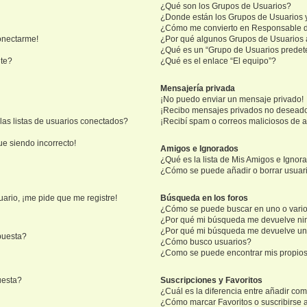
¿Qué son los Grupos de Usuarios?
¿Donde están los Grupos de Usuarios 
¿Cómo me convierto en Responsable 
onectarme!
¿Por qué algunos Grupos de Usuarios 
¿Qué es un “Grupo de Usuarios prede
nte?
¿Qué es el enlace “El equipo”?
Mensajería privada
¡No puedo enviar un mensaje privado!
¡Recibo mensajes privados no desead
as listas de usuarios conectados?
¡Recibí spam o correos maliciosos de a
ue siendo incorrecto!
Amigos e Ignorados
¿Qué es la lista de Mis Amigos e Ignor
¿Cómo se puede añadir o borrar usuari
ario, ¡me pide que me registre!
Búsqueda en los foros
¿Cómo se puede buscar en uno o vario
¿Por qué mi búsqueda me devuelve ni
¿Por qué mi búsqueda me devuelve un
puesta?
¿Cómo busco usuarios?
¿Como se puede encontrar mis propio
uesta?
Suscripciones y Favoritos
¿Cuál es la diferencia entre añadir co
¿Cómo marcar Favoritos o suscribirse 