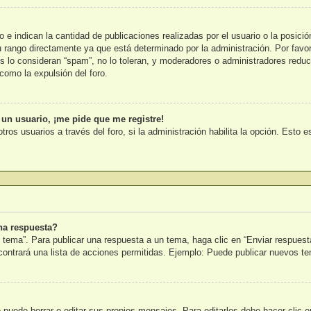
e indican la cantidad de publicaciones realizadas por el usuario o la posició
rango directamente ya que está determinado por la administración. Por favor,
s lo consideran “spam”, no lo toleran, y moderadores o administradores reduc
como la expulsión del foro.
 un usuario, ¡me pide que me registre!
tros usuarios a través del foro, si la administración habilita la opción. Esto 
na respuesta?
 tema”. Para publicar una respuesta a un tema, haga clic en “Enviar respuest
ncontrará una lista de acciones permitidas. Ejemplo: Puede publicar nuevos t
puede borrar o editar sus propios mensajes. Para editarlos debe hacer clic 