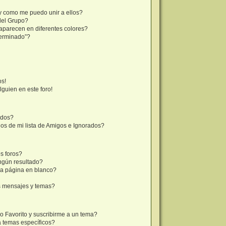
y como me puedo unir a ellos?
del Grupo?
aparecen en diferentes colores?
terminado”?
os!
lguien en este foro!
ados?
os de mi lista de Amigos e Ignorados?
s foros?
ngún resultado?
a página en blanco?
s mensajes y temas?
mo Favorito y suscribirme a un tema?
a temas específicos?