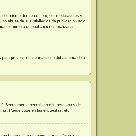
n del mismo dentro del foro, e.j. moderadores y
 no abuse de sus privilegios de publicación solo
irán el número de publicaciones realizadas,
es para prevenir el uso malicioso del sistema de e-
a”. Seguramente necesite registrarse antes de
emas, Puede votar en las encuestas, etc.
en en botón
editar
(a veces esta opción solo es