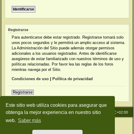
Registrarse
Para autenticarse debe estar registrado. Registrarse tomará solo
unos pocos segundos y le permitirá un amplio acceso al sistema.
La Administración del Sitio puede además otorgar permisos
adicionales a los usuarios registrados. Antes de identificarse
asegúrese de estar familiarizado con nuestros términos de uso y
políticas relacionadas. Por favor lea las reglas de los foros
mientras navega por el Sitio.
Condiciones de uso
|
Política de privacidad
Registrarse
Este sitio web utiliza cookies para asegurar que
obtenga la mejor experiencia en nuestro sitio
Inicio
Índice general
Todos los horarios son
UTC+02:00
web.
Saber más
Desarrollado por
phpBB
® Forum Software © phpBB Limited
Traducción al español por
phpBB España
Style: Green-Style-Slim by Joyce&Luna
phpBB-Style-Design