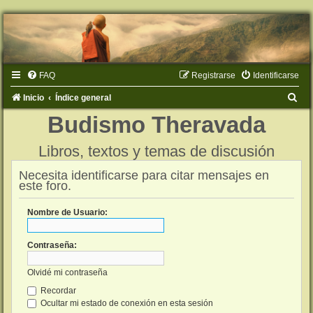
FAQ
Registrarse
Identificarse
B
Inicio
Índice general
u
Budismo Theravada
s
Libros, textos y temas de discusión
c
a
Necesita identificarse para citar mensajes en
este foro.
r
Nombre de Usuario:
Contraseña:
Olvidé mi contraseña
Recordar
Ocultar mi estado de conexión en esta sesión