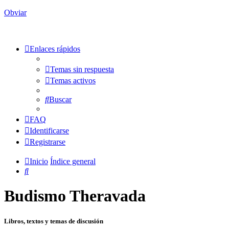
Obviar
Enlaces rápidos
Temas sin respuesta
Temas activos
Buscar
FAQ
Identificarse
Registrarse
Inicio
Índice general
Buscar
Budismo Theravada
Libros, textos y temas de discusión