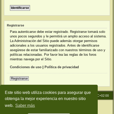
Registrarse
Para autenticarse debe estar registrado. Registrarse tomará solo
unos pocos segundos y le permitirá un amplio acceso al sistema.
La Administración del Sitio puede además otorgar permisos
adicionales a los usuarios registrados. Antes de identificarse
asegúrese de estar familiarizado con nuestros términos de uso y
políticas relacionadas. Por favor lea las reglas de los foros
mientras navega por el Sitio.
Condiciones de uso
|
Política de privacidad
Registrarse
Este sitio web utiliza cookies para asegurar que
Inicio
Índice general
Todos los horarios son
UTC+02:00
obtenga la mejor experiencia en nuestro sitio
Desarrollado por
phpBB
® Forum Software © phpBB Limited
web.
Saber más
Traducción al español por
phpBB España
Style: Green-Style-Slim by Joyce&Luna
phpBB-Style-Design