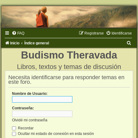
FAQ
Registrarse
Identificarse
B
Inicio
Índice general
u
Budismo Theravada
s
Libros, textos y temas de discusión
c
a
Necesita identificarse para responder temas en
este foro.
r
Nombre de Usuario:
Contraseña:
Olvidé mi contraseña
Recordar
Ocultar mi estado de conexión en esta sesión