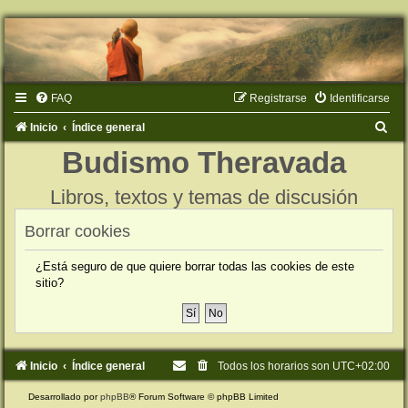
FAQ
Registrarse
Identificarse
B
Inicio
Índice general
u
Budismo Theravada
s
Libros, textos y temas de discusión
c
a
Borrar cookies
r
¿Está seguro de que quiere borrar todas las cookies de este
sitio?
Inicio
Índice general
Todos los horarios son
UTC+02:00
Desarrollado por
phpBB
® Forum Software © phpBB Limited