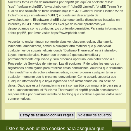
Nuestros foros están desarrollados por phpBB (de aquí en adelante “ellos”,
“sus”, “software phpBB”, “www.phpbb.com”, “phpBB Limited”, “phpBB Teams”) el
cual es una solución de foros liberada bajo la “
GNU General Public License v2 en
Ingles
” (de aquí en adelante “GPL”) y puede ser descargada de
www.phpbb.com
. El software phpBB solamente facilita discusiones basadas en
Internet y la GPL estrictamente los excluye de lo que aprobamos y/o
desaprobamos como conductas y/o contenido permisible. Para más información
sobre phpBB, por favor visite:
https://www.phpbb.com/
.
Acuerda no enviar ningun contenido abusivo, obsceno, vulgar, difamatorio,
indecente, amenazante, sexual o cualquier otro material que pueda violar
cualquier ley de su país, el país donde “Budismo Theravada” está instalado o
Leyes Internacionales. Hacer eso provocará que sea inmediata y
permanentemente expulsado y, si lo creemos oportuno, con notificación a su
Proveedor de Servicios de Internet. Las direcciones IP de todos los envíos son
registradas como ayuda para reforzar estas condiciones. Acuerda que “Budismo
Theravada” tiene derecho a eliminar, editar, mover o cerrar cualquier tema en
cualquier momento que lo creamos conveniente. Como usuario acuerda que
cualquier información que haya ingresado será almacenada en una base de
datos. Dado que esta información no será compartida con ninguna tercera parte
sin su consentimiento, ni “Budismo Theravada” ni phpBB podrán considerarse
responsables por cualquier intento de hacking que conlleve a que los datos sean
comprometidos.
Este sitio web utiliza cookies para asegurar que