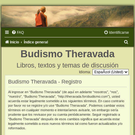
FAQ
Identificarse
B
Inicio
Índice general
u
Budismo Theravada
s
Libros, textos y temas de discusión
c
Idioma:
a
Budismo Theravada - Registro
r
Al ingresar en “Budismo Theravada” (de aquí en adelante “nosotros”, “nos”,
“nuestro”, “Budismo Theravada”, “http://theravada.forobudismo.com”), usted
acuerda estar legalmente sometido a los siguientes términos. En caso contrario
por favor no se registre y/o use “Budismo Theravada”. Podemos cambiar estos
términos en cualquier momento e intentaríamos avisarle, sin embargo sería
prudente que los revisase por su cuenta periódicamente. Seguir registrado a
“Budismo Theravada” después de esos cambios significa que acuerda estar
legalmente sometido a esos nuevos términos tal como fueron actualizados y/o
reformados.