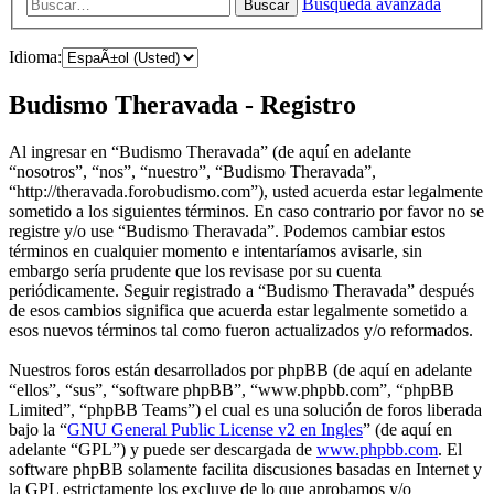
Búsqueda avanzada
Buscar
Idioma:
Budismo Theravada - Registro
Al ingresar en “Budismo Theravada” (de aquí en adelante
“nosotros”, “nos”, “nuestro”, “Budismo Theravada”,
“http://theravada.forobudismo.com”), usted acuerda estar legalmente
sometido a los siguientes términos. En caso contrario por favor no se
registre y/o use “Budismo Theravada”. Podemos cambiar estos
términos en cualquier momento e intentaríamos avisarle, sin
embargo sería prudente que los revisase por su cuenta
periódicamente. Seguir registrado a “Budismo Theravada” después
de esos cambios significa que acuerda estar legalmente sometido a
esos nuevos términos tal como fueron actualizados y/o reformados.
Nuestros foros están desarrollados por phpBB (de aquí en adelante
“ellos”, “sus”, “software phpBB”, “www.phpbb.com”, “phpBB
Limited”, “phpBB Teams”) el cual es una solución de foros liberada
bajo la “
GNU General Public License v2 en Ingles
” (de aquí en
adelante “GPL”) y puede ser descargada de
www.phpbb.com
. El
software phpBB solamente facilita discusiones basadas en Internet y
la GPL estrictamente los excluye de lo que aprobamos y/o