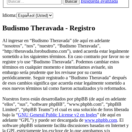
Búsqueda avanzada
Buscar
Idioma:
Budismo Theravada - Registro
Al ingresar en “Budismo Theravada” (de aquí en adelante
“nosotros”, “nos”, “nuestro”, “Budismo Theravada”,
“http://theravada.forobudismo.com”), usted acuerda estar legalmente
sometido a los siguientes términos. En caso contrario por favor no se
registre y/o use “Budismo Theravada”. Podemos cambiar estos
términos en cualquier momento e intentaríamos avisarle, sin
embargo sería prudente que los revisase por su cuenta
periódicamente. Seguir registrado a “Budismo Theravada” después
de esos cambios significa que acuerda estar legalmente sometido a
esos nuevos términos tal como fueron actualizados y/o reformados.
Nuestros foros están desarrollados por phpBB (de aquí en adelante
“ellos”, “sus”, “software phpBB”, “www.phpbb.com”, “phpBB
Limited”, “phpBB Teams”) el cual es una solución de foros liberada
bajo la “
GNU General Public License v2 en Ingles
” (de aquí en
adelante “GPL”) y puede ser descargada de
www.phpbb.com
. El
software phpBB solamente facilita discusiones basadas en Internet y
la GPL estrictamente los excluye de lo que aprobamos y/o