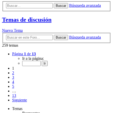
Búsqueda avanzada
Buscar
Temas de discusión
Nuevo Tema
Búsqueda avanzada
Buscar
259 temas
Página
1
de
13
Ir a la página:
1
2
3
4
5
…
13
Siguiente
Temas