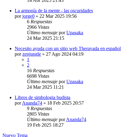
14 Abr 2025 21:43
La armonía de la mente - las oscuridades
por
jorge0
»
22 Mar 2025 19:56
6
Respuestas
2966
Vistas
Último mensaje
por
Upasaka
24 Mar 2025 21:15
Necesito ayuda con un sitio web Theravada en español
por
zenjungle
»
27 Ago 2024 04:19
1
2
16
Respuestas
6698
Vistas
Último mensaje
por
Upasaka
24 Mar 2025 11:21
Libros de simbologia budista
por
Ananda74
»
18 Feb 2025 20:57
9
Respuestas
2805
Vistas
Último mensaje
por
Ananda74
19 Feb 2025 18:27
Nuevo Tema