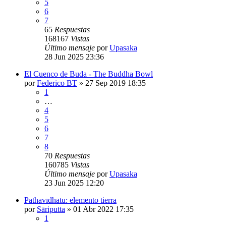
5
6
7
65
Respuestas
168167
Vistas
Último mensaje
por
Upasaka
28 Jun 2025 23:36
El Cuenco de Buda - The Buddha Bowl
por
Federico BT
»
27 Sep 2019 18:35
1
…
4
5
6
7
8
70
Respuestas
160785
Vistas
Último mensaje
por
Upasaka
23 Jun 2025 12:20
Pathavīdhātu: elemento tierra
por
Sāriputta
»
01 Abr 2022 17:35
1