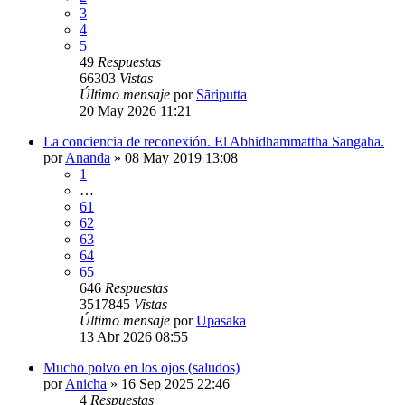
3
4
5
49
Respuestas
66303
Vistas
Último mensaje
por
Sāriputta
20 May 2026 11:21
La conciencia de reconexión. El Abhidhammattha Sangaha.
por
Ananda
»
08 May 2019 13:08
1
…
61
62
63
64
65
646
Respuestas
3517845
Vistas
Último mensaje
por
Upasaka
13 Abr 2026 08:55
Mucho polvo en los ojos (saludos)
por
Anicha
»
16 Sep 2025 22:46
4
Respuestas