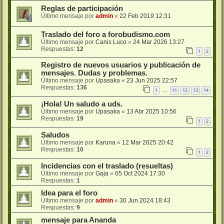
Reglas de participación
Último mensaje por
admin
«
22 Feb 2019 12:31
Traslado del foro a forobudismo.com
Último mensaje por
Canis Luco
«
24 Mar 2026 13:27
Respuestas:
12
1
2
Registro de nuevos usuarios y publicación de
mensajes. Dudas y problemas.
Último mensaje por
Upasaka
«
23 Jun 2025 22:57
Respuestas:
136
1
11
12
13
14
…
¡Hola! Un saludo a uds.
Último mensaje por
Upasaka
«
13 Abr 2025 10:56
Respuestas:
19
1
2
Saludos
Último mensaje por
Karuna
«
12 Mar 2025 20:42
Respuestas:
10
1
2
Incidencias con el traslado (resueltas)
Último mensaje por
Gaja
«
05 Oct 2024 17:30
Respuestas:
1
Idea para el foro
Último mensaje por
admin
«
30 Jun 2024 18:43
Respuestas:
9
mensaje para Ananda