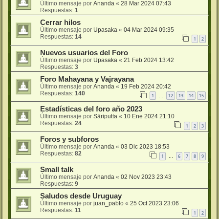
Último mensaje por
Ananda
«
28 Mar 2024 07:43
Respuestas:
1
Cerrar hilos
Último mensaje por
Upasaka
«
04 Mar 2024 09:35
Respuestas:
14
1
2
Nuevos usuarios del Foro
Último mensaje por
Upasaka
«
21 Feb 2024 13:42
Respuestas:
3
Foro Mahayana y Vajrayana
Último mensaje por
Ananda
«
19 Feb 2024 20:42
Respuestas:
140
1
12
13
14
15
…
Estadísticas del foro año 2023
Último mensaje por
Sāriputta
«
10 Ene 2024 21:10
Respuestas:
24
1
2
3
Foros y subforos
Último mensaje por
Ananda
«
03 Dic 2023 18:53
Respuestas:
82
1
6
7
8
9
…
Small talk
Último mensaje por
Ananda
«
02 Nov 2023 23:43
Respuestas:
9
Saludos desde Uruguay
Último mensaje por
juan_pablo
«
25 Oct 2023 23:06
Respuestas:
11
1
2