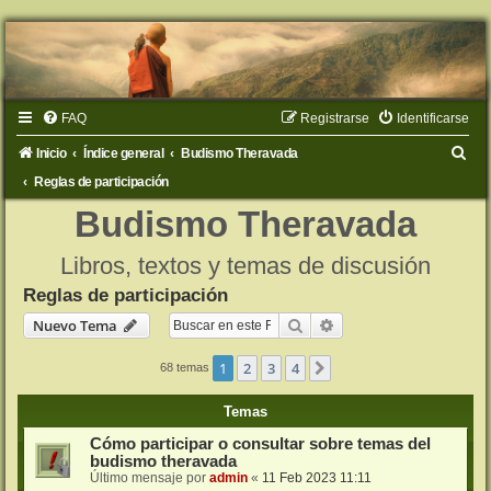
FAQ
Registrarse
Identificarse
B
Inicio
Índice general
Budismo Theravada
u
Reglas de participación
s
Budismo Theravada
c
Libros, textos y temas de discusión
a
Reglas de participación
r
Buscar
Búsqueda avanzada
Nuevo Tema
1
2
3
4
Siguiente
68 temas
Temas
Cómo participar o consultar sobre temas del
budismo theravada
Último mensaje por
admin
«
11 Feb 2023 11:11