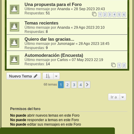
Una propuesta para el Foro
Último mensaje por
Ananda
«
28 Sep 2023 20:43
Respuestas:
51
1
2
3
4
5
6
Temas recientes
Último mensaje por
Ananda
«
29 Ago 2023 20:10
Respuestas:
8
Quiero dar las gracias...
Último mensaje por
Junonagar
«
28 Ago 2023 18:45
Respuestas:
9
Automoderación (Encuesta)
Último mensaje por
Carlos
«
07 May 2023 22:19
Respuestas:
14
1
2
Nuevo Tema
1
2
3
4
Siguiente
68 temas
Ir a
Permisos del foro
No puede
abrir nuevos temas en este Foro
No puede
responder a temas en este Foro
No puede
editar sus mensajes en este Foro
No puede
borrar sus mensajes en este Foro
No puede
enviar adjuntos en este Foro