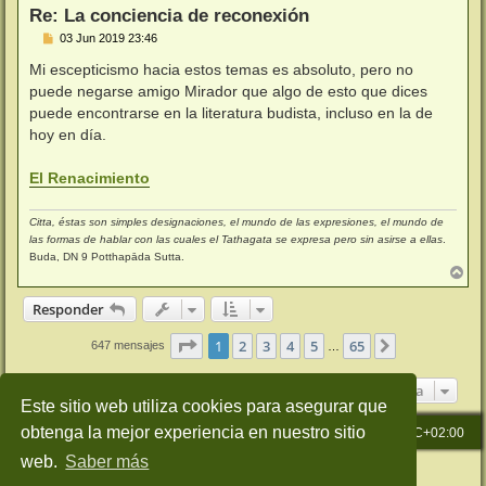
Re: La conciencia de reconexión
M
03 Jun 2019 23:46
e
n
Mi escepticismo hacia estos temas es absoluto, pero no
s
puede negarse amigo Mirador que algo de esto que dices
a
j
puede encontrarse en la literatura budista, incluso en la de
e
hoy en día.
El Renacimiento
Citta, éstas son simples designaciones, el mundo de las expresiones, el mundo de
las formas de hablar con las cuales el Tathagata se expresa pero sin asirse a ellas
.
Buda, DN 9 Potthapāda Sutta.
A
r
r
Responder
i
b
Página
1
de
65
1
2
3
4
5
65
Siguiente
647 mensajes
…
a
Ir a
Este sitio web utiliza cookies para asegurar que
obtenga la mejor experiencia en nuestro sitio
Inicio
Índice general
Todos los horarios son
UTC+02:00
web.
Saber más
Desarrollado por
phpBB
® Forum Software © phpBB Limited