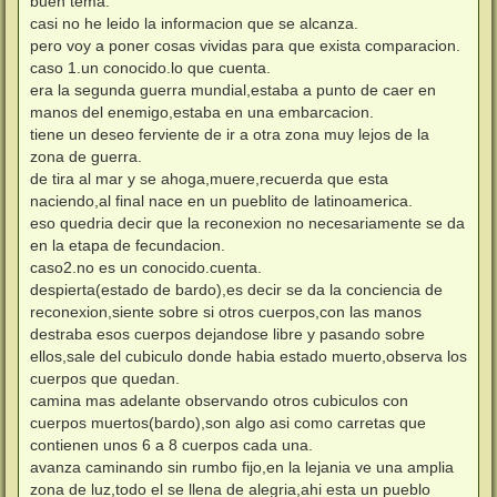
buen tema.
s
casi no he leido la informacion que se alcanza.
a
j
pero voy a poner cosas vividas para que exista comparacion.
e
caso 1.un conocido.lo que cuenta.
era la segunda guerra mundial,estaba a punto de caer en
manos del enemigo,estaba en una embarcacion.
tiene un deseo ferviente de ir a otra zona muy lejos de la
zona de guerra.
de tira al mar y se ahoga,muere,recuerda que esta
naciendo,al final nace en un pueblito de latinoamerica.
eso quedria decir que la reconexion no necesariamente se da
en la etapa de fecundacion.
caso2.no es un conocido.cuenta.
despierta(estado de bardo),es decir se da la conciencia de
reconexion,siente sobre si otros cuerpos,con las manos
destraba esos cuerpos dejandose libre y pasando sobre
ellos,sale del cubiculo donde habia estado muerto,observa los
cuerpos que quedan.
camina mas adelante observando otros cubiculos con
cuerpos muertos(bardo),son algo asi como carretas que
contienen unos 6 a 8 cuerpos cada una.
avanza caminando sin rumbo fijo,en la lejania ve una amplia
zona de luz,todo el se llena de alegria,ahi esta un pueblo