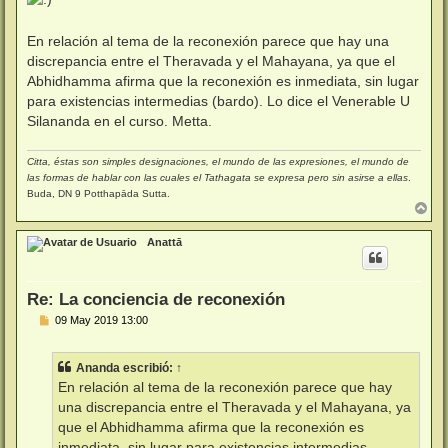
e
En relación al tema de la reconexión parece que hay una
discrepancia entre el Theravada y el Mahayana, ya que el
Abhidhamma afirma que la reconexión es inmediata, sin lugar
para existencias intermedias (bardo). Lo dice el Venerable U
Silananda en el curso. Metta.
Citta, éstas son simples designaciones, el mundo de las expresiones, el mundo de
las formas de hablar con las cuales el Tathagata se expresa pero sin asirse a ellas
.
Buda, DN 9 Potthapāda Sutta.
A
r
r
Anattā
i
b
a
Re: La conciencia de reconexión
M
09 May 2019 13:00
e
n
s
Ananda
escribió:
↑
a
j
En relación al tema de la reconexión parece que hay
e
una discrepancia entre el Theravada y el Mahayana, ya
que el Abhidhamma afirma que la reconexión es
inmediata, sin lugar para existencias intermedias