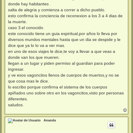
donde hay habitantes .
salta de alegria y comienza a correr a dicho pueblo.
esto confirma la conciencia de reconexion a los 3 a 4 dias de
la muerte.
caso 3.el conocido.
este conocido tiene un guia espiritual,por años lo lleva por
diversos mundos mentales hasta que un dia se despide y le
dice que ya lo lo va a ver mas.
en uno de esos viajes le dice,te voy a llevar a que veas a
donde van los que mueren.
llegan a un lugar y piden permiso al guardian para poder
ingresar.
y ve esos vagoncitos llenos de cuerpos de muertos,y no se
que cosa mas le dice.
lo escribo porque confirma el sistema de los cuerpos
apiñados uno sobre otro en los vagoncitos,visto por personas
diferentes.
saludos.
A
r
r
Ananda
i
b
a