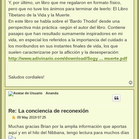
Y, por último, un libro que me regalaron en formato físico,
pero que no tuve los ánimos para terminar de leerlo: El Libro
Tibetano de la Vida y la Muerte.
En este libro se habla sobre el 'Bardo Thodol' desde una
perspectiva más práctica -según el autor del libro. Contiene
pasajes que han resultado sumamente inspiradores en mi
vida, en especial los referidos a la importancia del cuidado a
los moribundos en sus instantes finales de vida, los que
suelen caracterizarse por la aflicción y la desesperación:
http://www.adivinario.com/download/Sogy ... muerte.pdf
Saludos cordiales!
A
r
r
Ananda
i
b
a
Re: La conciencia de reconexión
M
09 May 2019 07:25
e
n
Muchas gracias Brian por la amplia información que aportas
s
aquí y en el hilo del Nibbana, tengo lectura para muchos días
a
j