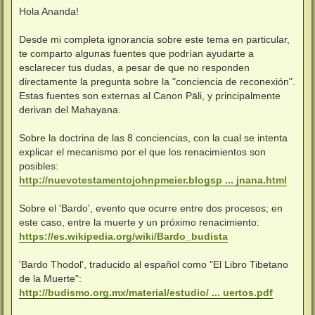
n
Hola Ananda!
s
a
j
Desde mi completa ignorancia sobre este tema en particular,
e
te comparto algunas fuentes que podrían ayudarte a
esclarecer tus dudas, a pesar de que no responden
directamente la pregunta sobre la "conciencia de reconexión".
Estas fuentes son externas al Canon Pāli, y principalmente
derivan del Mahayana.
Sobre la doctrina de las 8 conciencias, con la cual se intenta
explicar el mecanismo por el que los renacimientos son
posibles:
http://nuevotestamentojohnpmeier.blogsp ... jnana.html
Sobre el 'Bardo', evento que ocurre entre dos procesos; en
este caso, entre la muerte y un próximo renacimiento:
https://es.wikipedia.org/wiki/Bardo_budista
'Bardo Thodol', traducido al español como "El Libro Tibetano
de la Muerte":
http://budismo.org.mx/material/estudio/ ... uertos.pdf