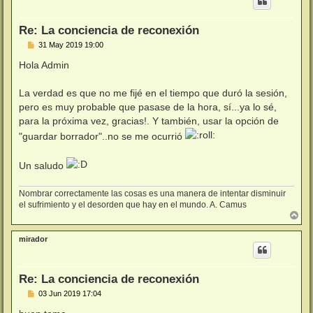
b
a
Re: La conciencia de reconexión
M
31 May 2019 19:00
e
n
Hola Admin
s
a
j
La verdad es que no me fijé en el tiempo que duró la sesión,
e
pero es muy probable que pasase de la hora, sí...ya lo sé,
para la próxima vez, gracias!. Y también, usar la opción de
"guardar borrador"..no se me ocurrió
Un saludo
Nombrar correctamente las cosas es una manera de intentar disminuir
el sufrimiento y el desorden que hay en el mundo. A. Camus
A
r
r
mirador
i
b
a
Re: La conciencia de reconexión
M
03 Jun 2019 17:04
e
n