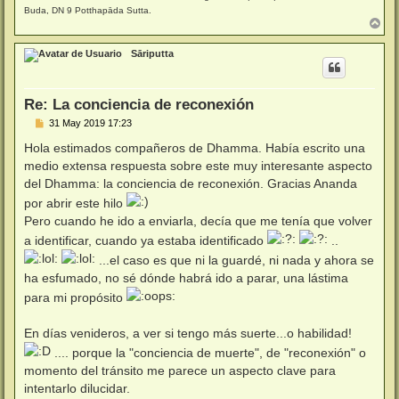
Buda, DN 9 Potthapāda Sutta.
A
r
r
Sāriputta
i
b
a
Re: La conciencia de reconexión
M
31 May 2019 17:23
e
n
Hola estimados compañeros de Dhamma. Había escrito una
s
medio extensa respuesta sobre este muy interesante aspecto
a
j
del Dhamma: la conciencia de reconexión. Gracias Ananda
e
por abrir este hilo
Pero cuando he ido a enviarla, decía que me tenía que volver
a identificar, cuando ya estaba identificado
..
...el caso es que ni la guardé, ni nada y ahora se
ha esfumado, no sé dónde habrá ido a parar, una lástima
para mi propósito
En días venideros, a ver si tengo más suerte...o habilidad!
.... porque la "conciencia de muerte", de "reconexión" o
momento del tránsito me parece un aspecto clave para
intentarlo dilucidar.