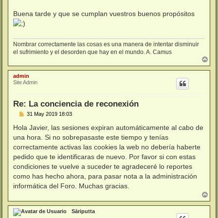
Buena tarde y que se cumplan vuestros buenos propósitos
Nombrar correctamente las cosas es una manera de intentar disminuir
el sufrimiento y el desorden que hay en el mundo. A. Camus
A
r
r
admin
i
Site Admin
b
a
Re: La conciencia de reconexión
M
31 May 2019 18:03
e
n
Hola Javier, las sesiones expiran automáticamente al cabo de
s
una hora. Si no sobrepasaste este tiempo y tenías
a
j
correctamente activas las cookies la web no debería haberte
e
pedido que te identificaras de nuevo. Por favor si con estas
condiciones te vuelve a suceder te agradeceré lo reportes
como has hecho ahora, para pasar nota a la administración
informática del Foro. Muchas gracias.
A
r
r
Sāriputta
i