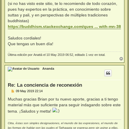
(si no has visto este sitio, te lo recomiendo de todo corazón,
pues hay expertos en la práctica, en conocimiento sobre
suttas y pali, y en perspectivas de múltiples tradiciones
buddhistas)
https://buddhism.stackexchange.com/ques ... with-mn-38
Saludos cordiales!
Que tengas un buen día!
Última edición por
Anattā
el 10 May 2019 06:52, editado 1 vez en total.
A
r
r
Ananda
i
b
a
Re: La conciencia de reconexión
M
09 May 2019 22:14
e
n
Muchas gracias Brian por tu nuevo aporte, gracias a ti tengo
s
material más que suficiente para seguir indagando sobre este
a
j
tema. ¡Saludos y metta!
e
Citta, éstas son simples designaciones, el mundo de las expresiones, el mundo de
las formas de hablar con las cuales el Tathagata se expresa pero sin asirse a ellas
.