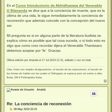
a
j
En el
Curso Introductorio de Abhidhamma del Venerable
e
U Silananda
se dice que a la conciencia de muerte, que es la
última de una vida, le sigue inmediatamente la conciencia de
reconexión que además coincide con la concepción del nuevo
ser.
Mi pregunta es si en alguna parte de la literatura budista se
explica cómo es posible que tal cosa suceda, o si todo esto es
algo que como creo recordar dijera el Venerable Thanissaro
debemos aceptar por ‘fe’. Gracias.
Última edición por
Ananda
el 17 Jul 2019 21:41, editado 1 vez en total.
Citta, éstas son simples designaciones, el mundo de las expresiones, el mundo de
las formas de hablar con las cuales el Tathagata se expresa pero sin asirse a ellas
.
Buda, DN 9 Potthapāda Sutta.
A
r
r
Anattā
i
b
a
Re: La conciencia de reconexión
M
08 May 2019 20:15
e