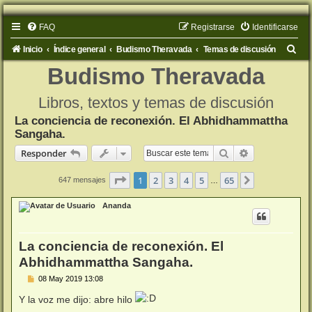
FAQ
Registrarse
Identificarse
B
Inicio
Índice general
Budismo Theravada
Temas de discusión
u
Budismo Theravada
s
Libros, textos y temas de discusión
c
La conciencia de reconexión. El Abhidhammattha
a
Sangaha.
r
Buscar
Búsqueda ava
Responder
Página
1
de
65
1
2
3
4
5
65
Siguiente
647 mensajes
…
Ananda
La conciencia de reconexión. El
Abhidhammattha Sangaha.
M
08 May 2019 13:08
e
n
Y la voz me dijo: abre hilo
s