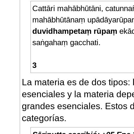
Cattāri mahābhūtāni, catunna
mahābhūtānaṃ upādāyarūpan
duvidhampetaṃ rūpaṃ
ekād
saṅgahaṃ gacchati.
3
La materia es de dos tipos:
esenciales y la materia dep
grandes esenciales. Estos 
categorías.