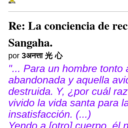
Re: La conciencia de r
Sangaha.
por
3अनत्ता 光 心
"... Para un hombre tonto 
abandonada y aquella avi
destruida. Y, ¿por cuál ra
vivido la vida santa para 
insatisfacción. (...)
Yendo a [otro] cuerpo, él n