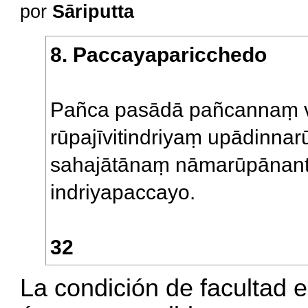
por
Sāriputta
8. Paccayaparicchedo
Pañca pasādā pañcannaṃ 
rūpajīvitindriyaṃ upādinnar
sahajātānaṃ nāmarūpānanti 
indriyapaccayo.
32
La condición de facultad e