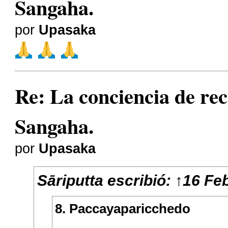
Sangaha.
por
Upasaka
Re: La conciencia de r
Sangaha.
por
Upasaka
Sāriputta
escribió:
↑
16 Fe
8. Paccayaparicchedo