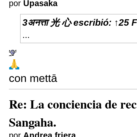
por
Upasaka
3अनत्ता 光 心
escribió:
↑
25 
...
con mettā
Re: La conciencia de r
Sangaha.
por
Andrea friera