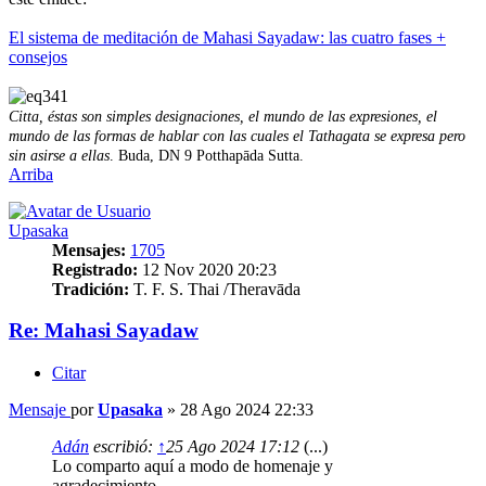
El sistema de meditación de Mahasi Sayadaw: las cuatro fases +
consejos
Citta, éstas son simples designaciones, el mundo de las expresiones, el
mundo de las formas de hablar con las cuales el Tathagata se expresa pero
sin asirse a ellas
. Buda, DN 9 Potthapāda Sutta.
Arriba
Upasaka
Mensajes:
1705
Registrado:
12 Nov 2020 20:23
Tradición:
T. F. S. Thai /Theravāda
Re: Mahasi Sayadaw
Citar
Mensaje
por
Upasaka
»
28 Ago 2024 22:33
Adán
escribió:
↑
25 Ago 2024 17:12
(...)
Lo comparto aquí a modo de homenaje y
agradecimiento.