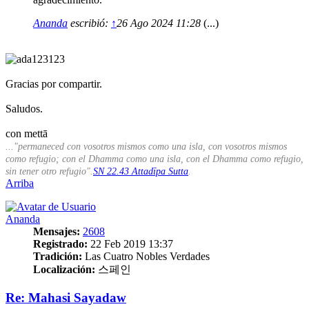
Ananda
escribió:
↑
26 Ago 2024 11:28
(...)
Gracias por compartir.
Saludos.
con mettā
..."permaneced con vosotros mismos como una isla, con vosotros mismos
como refugio; con el Dhamma como una isla, con el Dhamma como refugio,
sin tener otro refugio".
SN 22.43 Attadīpa Sutta
.
Arriba
Ananda
Mensajes:
2608
Registrado:
22 Feb 2019 13:37
Tradición:
Las Cuatro Nobles Verdades
Localización:
스페인
Re: Mahasi Sayadaw