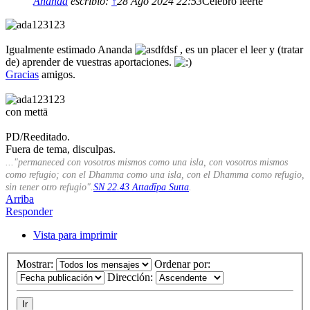
Ananda
escribió:
↑
28 Ago 2024 22:53
Celebro leerte
Igualmente estimado Ananda
, es un placer el leer y (tratar
de) aprender de vuestras aportaciones.
Gracias
amigos.
con mettā
PD/Reeditado.
Fuera de tema, disculpas.
..."permaneced con vosotros mismos como una isla, con vosotros mismos
como refugio; con el Dhamma como una isla, con el Dhamma como refugio,
sin tener otro refugio".
SN 22.43 Attadīpa Sutta
.
Arriba
Responder
Vista para imprimir
Mostrar:
Ordenar por:
Dirección: