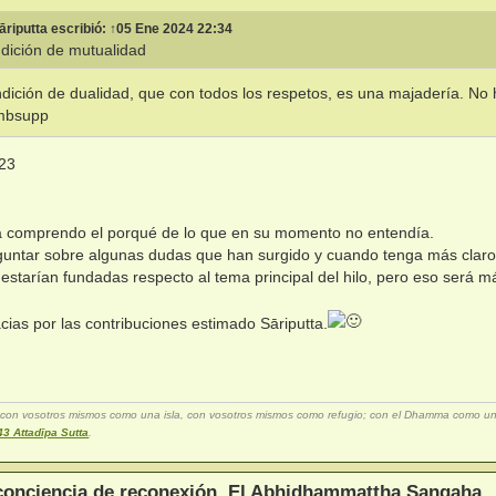
āriputta
escribió:
↑
05 Ene 2024 22:34
dición de mutualidad
dición de dualidad, que con todos los respetos, es una majadería. No 
ra comprendo el porqué de lo que en su momento no entendía.
untar sobre algunas dudas que han surgido y cuando tenga más claro 
starían fundadas respecto al tema principal del hilo, pero eso será má
ias por las contribuciones estimado Sāriputta.
con vosotros mismos como una isla, con vosotros mismos como refugio; con el Dhamma como una 
43 Attadīpa Sutta
.
conciencia de reconexión. El Abhidhammattha Sangaha.