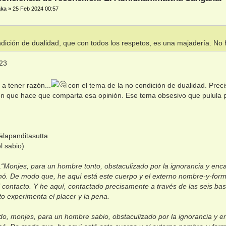
aka
»
25 Feb 2024 00:57
dición de dualidad, que con todos los respetos, es una majadería. No 
a tener razón...
con el tema de la no condición de dualidad. Prec
ión que hace que comparta esa opinión. Ese tema obsesivo que pulula 
ālapaṇḍitasutta
el sabio)
.
“Monjes, para un hombre tonto, obstaculizado por la ignorancia y enca
inó. De modo que, he aquí está este cuerpo y el externo nombre-y-form
l contacto. Y he aquí, contactado precisamente a través de las seis bas
nto experimenta el placer y la pena.
ado, monjes, para un hombre sabio, obstaculizado por la ignorancia y e