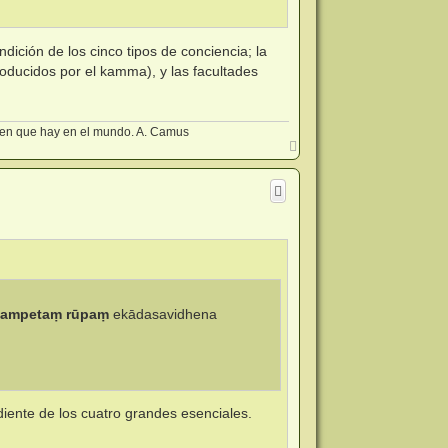
dición de los cinco tipos de conciencia; la
roducidos por el kamma), y las facultades
rden que hay en el mundo. A. Camus
A
r
r
i
b
a
hampetaṃ rūpaṃ
ekādasavidhena
diente de los cuatro grandes esenciales.