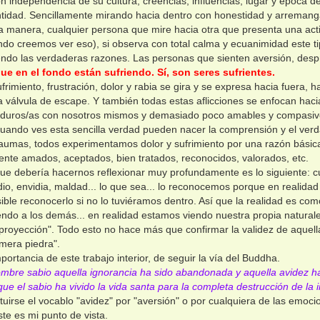
 independencia de su cultura, creencias, influencias, lugar y época de
ntidad. Sencillamente mirando hacia dentro con honestidad y arreman
 manera, cualquier persona que mire hacia otra que presenta una actit
do creemos ver eso), si observa con total calma y ecuanimidad este 
do las verdaderas razones. Las personas que sienten aversión, despre
ue en el fondo están sufriendo. Sí, son seres sufrientes.
frimiento, frustración, dolor y rabia se gira y se expresa hacia fuera,
na válvula de escape. Y también todas estas aflicciones se enfocan ha
duros/as con nosotros mismos y demasiado poco amables y compasiv
uando ves esta sencilla verdad pueden nacer la comprensión y el ver
raumas, todos experimentamos dolor y sufrimiento por una razón básic
ente amados, aceptados, bien tratados, reconocidos, valorados, etc.
que debería hacernos reflexionar muy profundamente es lo siguiente:
dio, envidia, maldad... lo que sea... lo reconocemos porque en realida
ible reconocerlo si no lo tuviéramos dentro. Así que la realidad es 
ndo a los demás... en realidad estamos viendo nuestra propia naturale
royección". Todo esto no hace más que confirmar la validez de aquell
imera piedra".
portancia de este trabajo interior, de seguir la vía del Buddha.
mbre sabio aquella ignorancia ha sido abandonada y aquella avidez ha
ue el sabio ha vivido la vida santa para la completa destrucción de la i
tuirse el vocablo "avidez" por "aversión" o por cualquiera de las emo
te es mi punto de vista.