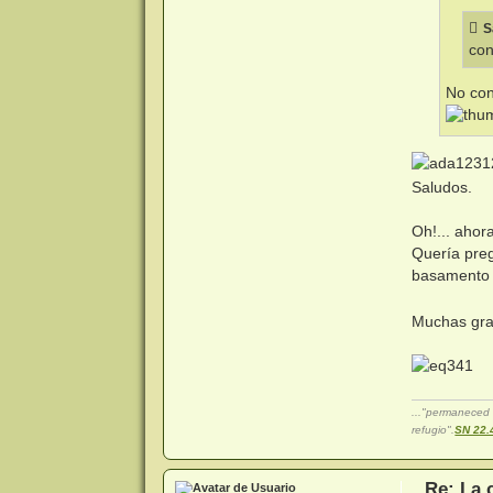
S
con
No con
Saludos.
Oh!... aho
Quería preg
basamento e
Muchas grac
..."permaneced 
refugio".
SN 22.
Re: La 