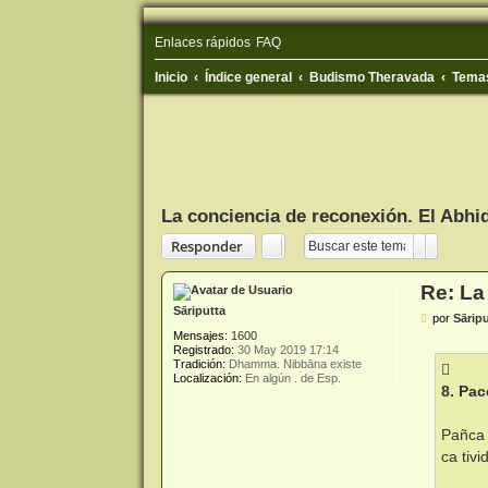
Enlaces rápidos
FAQ
Inicio
Índice general
Budismo Theravada
Temas
La conciencia de reconexión. El Abh
Buscar
Búsqued
Responder
Re: La
Sāriputta
M
por
Sārip
e
Mensajes:
1600
n
Registrado:
30 May 2019 17:14
s
Tradición:
Dhamma. Nibbāna existe
a
Localización:
En algún . de Esp.
j
8. Pa
e
Pañca 
ca tiv