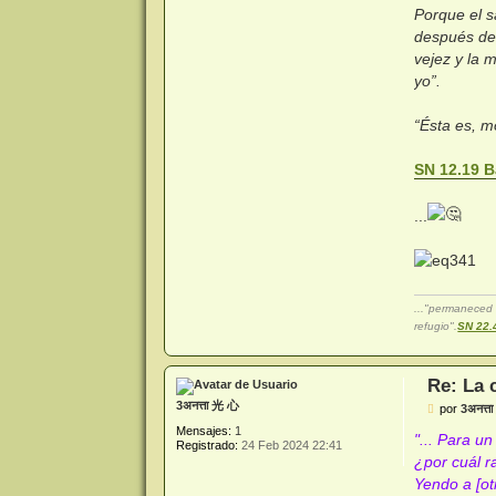
Porque el s
después de 
vejez y la m
yo”.
“Ésta es, mo
SN 12.19 B
...
..."permaneced 
refugio".
SN 22.
Re: La 
3अनत्ता 光 心
M
por
3अनत्त
e
Mensajes:
1
n
"... Para u
Registrado:
24 Feb 2024 22:41
s
¿por cuál r
a
j
Yendo a [otr
e