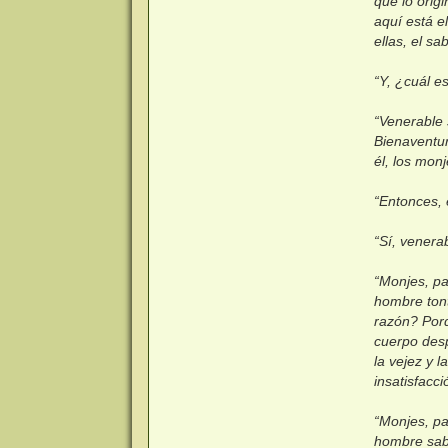
que lo orig
aquí está e
ellas, el sa
“Y, ¿cuál es
“Venerable 
Bienaventur
él, los mon
“Entonces, 
“Sí, venera
“Monjes, pa
hombre tont
razón? Porq
cuerpo desp
la vejez y l
insatisfacci
“Monjes, pa
hombre sabi