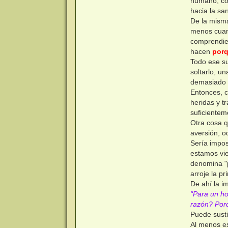
humano, con
hacia la sa
De la misma
menos cuan
comprendien
hacen
porq
Todo ese su
soltarlo, u
demasiado 
Entonces, c
heridas y t
suficientem
Otra cosa 
aversión, o
Sería impos
estamos vie
denomina "p
arroje la pr
De ahí la im
"Para un ho
razón? Porq
Puede susti
Al menos es