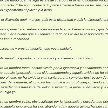
inó. De modo que, he aquí está este cuerpo y el externo nombre-y-form
l contacto. Y he aquí, contactado precisamente a través de las seis bas
bio experimenta el placer y la pena.
 la distinción aquí, monjes, cuál es la disparidad y cuál la diferencia en
señor, nuestra enseñanza está arraigada en el Bienaventurado, guiada
ado. Sería bueno que el Bienaventurado nos aclarase el significado 
jes van a recordarlo”.
escuchad y prestad atención que voy a hablar”.
ble señor”, respondieron los monjes y el Bienaventurado dijo:
ra un hombre tonto, obstaculizado por la ignorancia y encadenado por 
o aquella ignorancia no ha sido abandonada y aquella avidez no ha si
ue el tonto no ha vivido la vida santa para la completa destrucción de l
ués de la muerte, el tonto irá bien o mal a un [otro] cuerpo. Yendo a [ot
a muerte; no estará libre del dolor, el lamento, la pena, el displacer y l
ón, digo yo.
ra un hombre sabio, obstaculizado por la ignorancia y encadenado por 
o aquella ignorancia ha sido abandonada y aquella avidez ha sido co