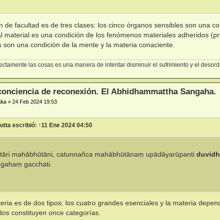
n de facultad es de tres clases: los cinco órganos sensibles son una con
tal material es una condición de los fenómenos materiales adheridos (p
s son una condición de la mente y la materia conaciente.
ctamente las cosas es una manera de intentar disminuir el sufrimiento y el deso
conciencia de reconexión. El Abhidhammattha Sangaha.
aka
»
24 Feb 2024 19:53
utta
escribió:
↑
11 Ene 2024 04:50
tāri mahābhūtāni, catunnañca mahābhūtānaṃ upādāyarūpanti
duvid
gahaṃ gacchati.
eria es de dos tipos: los cuatro grandes esenciales y la materia depen
dos constituyen once categorías.