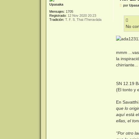
Upasaka
M
por
Upas
e
Mensajes:
1705
n
Registrado:
12 Nov 2020 20:23
s
Tradición:
T. F. S. Thai /Theravāda
a
j
No con
e
mmm ...vas 
la inspirac
chirriante...
SN 12.19 B
(El tonto y 
En Savatthi
que lo orig
aquí está e
ellas, el to
“Por otro l