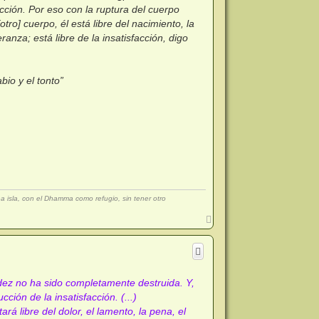
acción. Por eso con la ruptura del cuerpo
tro] cuerpo, él está libre del nacimiento, la
eranza; está libre de la insatisfacción, digo
bio y el tonto”
isla, con el Dhamma como refugio, sin tener otro
A
r
r
i
b
a
dez no ha sido completamente destruida. Y,
ción de la insatisfacción. (...)
ará libre del dolor, el lamento, la pena, el