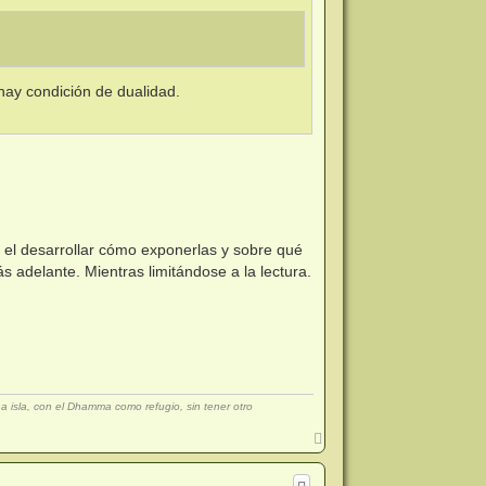
hay condición de dualidad.
el desarrollar cómo exponerlas y sobre qué
s adelante. Mientras limitándose a la lectura.
isla, con el Dhamma como refugio, sin tener otro
A
r
r
i