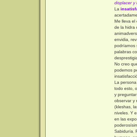
displacer y 
La
insatis
acertadament
Me lleva el
de la hidra
animadversi
envidia, re
podríamos s
palabras co
desprestigia
No creo que
podemos pon
insatisfacci
La persona 
todo esto, 
y preguntar
observar y 
(kleshas, l
niveles. Y 
en las expo
poderosísim
Sabiduría. 