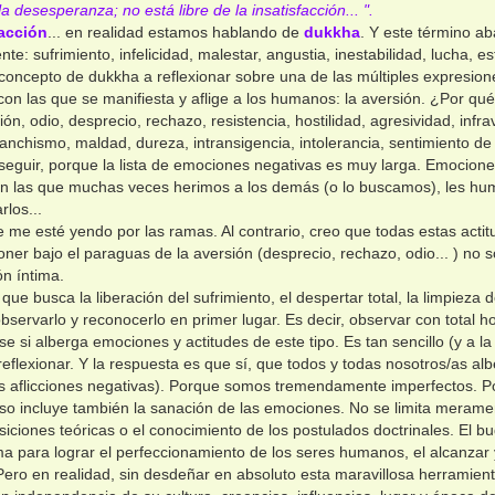
la desesperanza; no está libre de la insatisfacción... ".
facción
... en realidad estamos hablando de
dukkha
. Y este término a
e: sufrimiento, infelicidad, malestar, angustia, inestabilidad, lucha, est
 concepto de dukkha a reflexionar sobre una de las múltiples expresio
 con las que se manifiesta y aflige a los humanos: la aversión. ¿Por qu
ón, odio, desprecio, rechazo, resistencia, hostilidad, agresividad, infra
vanchismo, maldad, dureza, intransigencia, intolerancia, sentimiento de 
eguir, porque la lista de emociones negativas es muy larga. Emocione
n las que muchas veces herimos a los demás (o lo buscamos), les hum
rlos...
 me esté yendo por las ramas. Al contrario, creo que todas estas act
er bajo el paraguas de la aversión (desprecio, rechazo, odio... ) no
ón íntima.
que busca la liberación del sufrimiento, el despertar total, la limpiez
observarlo y reconocerlo en primer lugar. Es decir, observar con total ho
se si alberga emociones y actitudes de este tipo. Es tan sencillo (y a l
reflexionar. Y la respuesta es que sí, que todos y todas nosotros/as al
as aflicciones negativas). Porque somos tremendamente imperfectos. 
eso incluye también la sanación de las emociones. No se limita meramente
siciones teóricas o el conocimiento de los postulados doctrinales. El 
a para lograr el perfeccionamiento de los seres humanos, el alcanzar
Pero en realidad, sin desdeñar en absoluto esta maravillosa herramienta