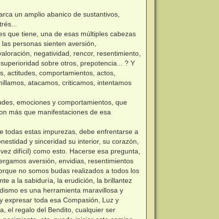
barca un amplio abanico de sustantivos,
rés...
nes que tiene, una de esas múltiples cabezas
é las personas sienten aversión,
valoración, negatividad, rencor, resentimiento,
superioridad sobre otros, prepotencia... ? Y
s, actitudes, comportamientos, actos,
illamos, atacamos, criticamos, intentamos
itudes, emociones y comportamientos, que
 son más que manifestaciones de esa
a de todas estas impurezas, debe enfrentarse a
nestidad y sinceridad su interior, su corazón,
a vez difícil) como esto. Hacerse esa pregunta,
bergamos aversión, envidias, resentimientos
Porque no somos budas realizados a todos los
 a la sabiduría, la erudición, la brillantez
budismo es una herramienta maravillosa y
 y expresar toda esa Compasión, Luz y
, el regalo del Bendito, cualquier ser