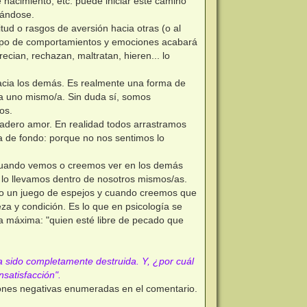
 nacimiento, etc. puede iniciar este camino
gándose.
ud o rasgos de aversión hacia otras (o al
tipo de comportamientos y emociones acabará
cian, rechazan, maltratan, hieren... lo
 hacia los demás. Es realmente una forma de
cia uno mismo/a. Sin duda sí, somos
os.
dadero amor. En realidad todos arrastramos
a de fondo: porque no nos sentimos lo
 cuando vemos o creemos ver en los demás
d lo llevamos dentro de nosotros mismos/as.
como un juego de espejos y cuando creemos que
za y condición. Es lo que en psicología se
a máxima: "quien esté libre de pecado que
 sido completamente destruida. Y, ¿por cuál
nsatisfacción".
ciones negativas enumeradas en el comentario.