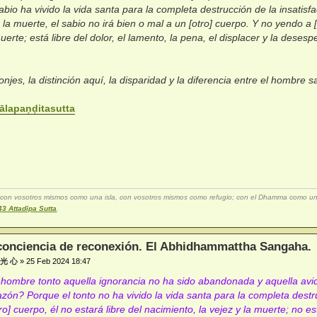
abio ha vivido la vida santa para la completa destrucción de la insatisf
la muerte, el sabio no irá bien o mal a un [otro] cuerpo. Y no yendo a [o
uerte; está libre del dolor, el lamento, la pena, el displacer y la desesp
njes, la distinción aquí, la disparidad y la diferencia entre el hombre sa
ālapaṇḍitasutta
con vosotros mismos como una isla, con vosotros mismos como refugio; con el Dhamma como una 
43 Attadīpa Sutta
.
conciencia de reconexión. El Abhidhammattha Sangaha.
ा 光 心
»
25 Feb 2024 18:47
n hombre tonto aquella ignorancia no ha sido abandonada y aquella avi
azón? Porque el tonto no ha vivido la vida santa para la completa destruc
o] cuerpo, él no estará libre del nacimiento, la vejez y la muerte; no est