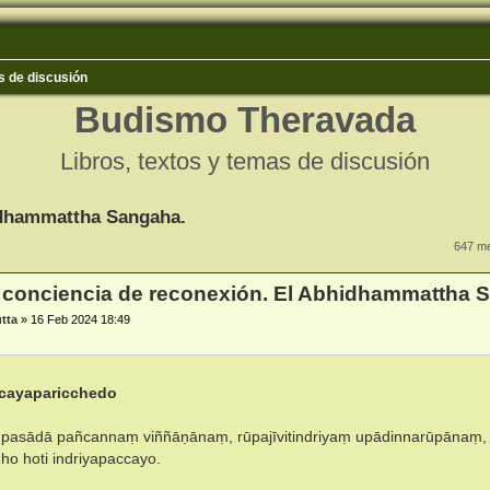
 de discusión
Budismo Theravada
Libros, textos y temas de discusión
idhammattha Sangaha.
a avanzada
647 m
 conciencia de reconexión. El Abhidhammattha 
utta
»
16 Feb 2024 18:49
ccayaparicchedo
pasādā pañcannaṃ viññāṇānaṃ, rūpajīvitindriyaṃ upādinnarūpānaṃ, 
idho hoti indriyapaccayo.