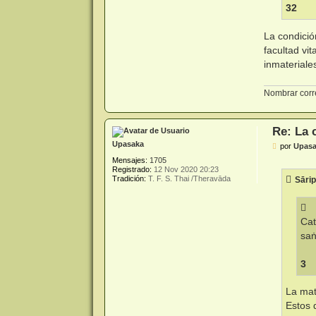
32
La condició
facultad vi
inmateriale
Nombrar corre
Re: La 
Upasaka
M
por
Upas
e
Mensajes:
1705
n
Registrado:
12 Nov 2020 20:23
s
Tradición:
T. F. S. Thai /Theravāda
Sārip
a
j
e
Cat
saṅ
3
La mat
Estos 