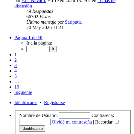
por
Ana Navarro
» 15 Feb 2024 13:59 » en
Temas de
discusión
49
Respuestas
66302
Vistas
Último mensaje
por
Sāriputta
20 May 2026 11:21
Página
1
de
10
Ir a la página:
1
2
3
4
5
…
10
Siguiente
Identificarse
•
Registrarse
Nombre de Usuario:
Contraseña:
Olvidé mi contraseña
|
Recordar