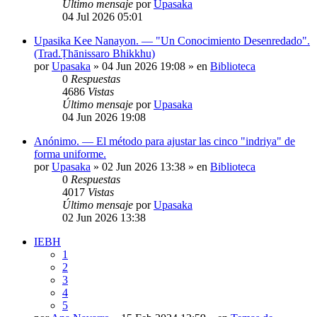
Último mensaje
por
Upasaka
04 Jul 2026 05:01
Upasika Kee Nanayon. — "Un Conocimiento Desenredado".
(Trad.Ṭhānissaro Bhikkhu)
por
Upasaka
» 04 Jun 2026 19:08 » en
Biblioteca
0
Respuestas
4686
Vistas
Último mensaje
por
Upasaka
04 Jun 2026 19:08
Anónimo. — El método para ajustar las cinco "indriya" de
forma uniforme.
por
Upasaka
» 02 Jun 2026 13:38 » en
Biblioteca
0
Respuestas
4017
Vistas
Último mensaje
por
Upasaka
02 Jun 2026 13:38
IEBH
1
2
3
4
5