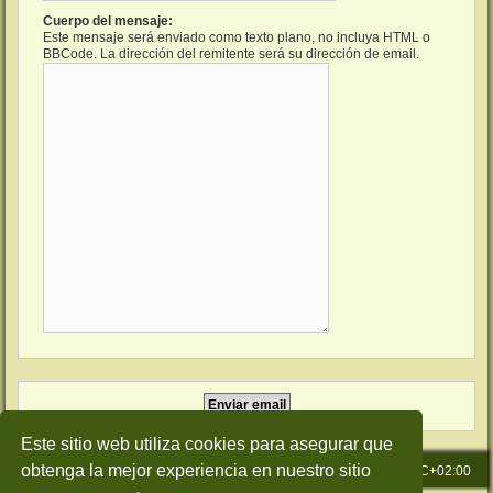
Cuerpo del mensaje:
Este mensaje será enviado como texto plano, no incluya HTML o
BBCode. La dirección del remitente será su dirección de email.
Este sitio web utiliza cookies para asegurar que
obtenga la mejor experiencia en nuestro sitio
Inicio
Índice general
Todos los horarios son
UTC+02:00