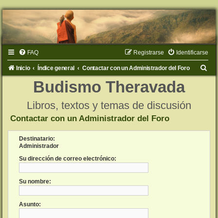
FAQ
Registrarse
Identificarse
B
Inicio
Índice general
Contactar con un Administrador del Foro
u
Budismo Theravada
s
Libros, textos y temas de discusión
c
Contactar con un Administrador del Foro
a
r
Destinatario:
Administrador
Su dirección de correo electrónico:
Su nombre:
Asunto: