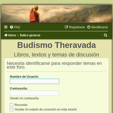
FAQ
Registrarse
Identificarse
B
Inicio
Índice general
u
Budismo Theravada
s
Libros, textos y temas de discusión
c
a
Necesita identificarse para responder temas en
este foro.
r
Nombre de Usuario:
Contraseña:
Olvidé mi contraseña
Recordar
Ocultar mi estado de conexión en esta sesión