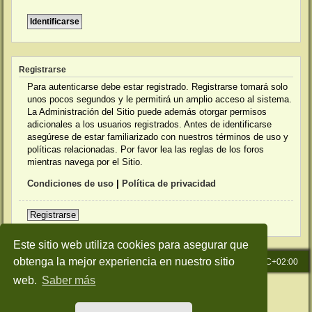
Registrarse
Para autenticarse debe estar registrado. Registrarse tomará solo
unos pocos segundos y le permitirá un amplio acceso al sistema.
La Administración del Sitio puede además otorgar permisos
adicionales a los usuarios registrados. Antes de identificarse
asegúrese de estar familiarizado con nuestros términos de uso y
políticas relacionadas. Por favor lea las reglas de los foros
mientras navega por el Sitio.
Condiciones de uso
|
Política de privacidad
Registrarse
Este sitio web utiliza cookies para asegurar que
obtenga la mejor experiencia en nuestro sitio
Inicio
Índice general
Todos los horarios son
UTC+02:00
web.
Saber más
Desarrollado por
phpBB
® Forum Software © phpBB Limited
Traducción al español por
phpBB España
Style: Green-Style-Slim by Joyce&Luna
phpBB-Style-Design